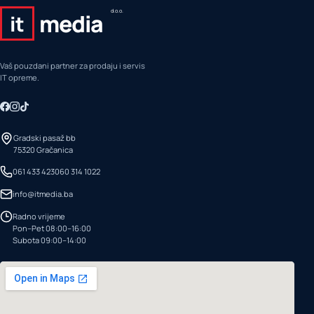
d.o.o.
media
it
Vaš pouzdani partner za prodaju i servis
IT opreme.
Gradski pasaž bb
75320 Gračanica
061 433 423
060 314 1022
info@itmedia.ba
Radno vrijeme
Pon–Pet 08:00–16:00
Subota 09:00–14:00