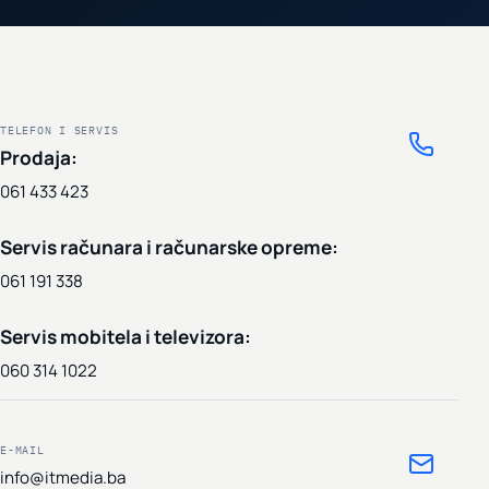
TELEFON I SERVIS
Prodaja:
061 433 423
Servis računara i računarske opreme:
061 191 338
Servis mobitela i televizora:
060 314 1022
E-MAIL
info@itmedia.ba